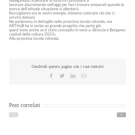
obbligandoci a pensare al futuro e continuare a
lavorare alacremente nell’oggi per farci trovare preparati quando la
morsa dell’attuale situazione si allenterà.
Raccogliamo ora le nostri energie, iniziamo costruire ciò che ci
servirà domani.
Ne parleremo in dettaglio nella prossima tavola rotonda, ma
ARTHoB ha in serbo un grande progetto che parte già
quest’anno anche se è stato concepito in seno a «Brescia e Bergamo
capitali della cultura 2023».
Alla prossima tavola rotonda.
Condividi questa pagina con i tuoi contatti
Facebook
Twitter
LinkedIn
Email
Post correlati