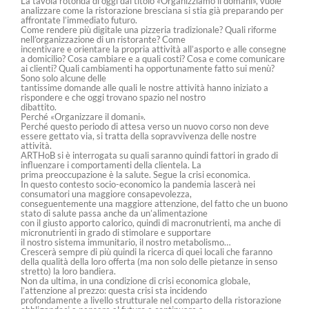
La tavola rotonda di oggi dal titolo «Organizziamo il domani», vuole
analizzare come la ristorazione bresciana si stia già preparando per
affrontate l’immediato futuro.
Come rendere più digitale una pizzeria tradizionale? Quali riforme
nell’organizzazione di un ristorante? Come
incentivare e orientare la propria attività all’asporto e alle consegne
a domicilio? Cosa cambiare e a quali costi? Cosa e come comunicare
ai clienti? Quali cambiamenti ha opportunamente fatto sui menù?
Sono solo alcune delle
tantissime domande alle quali le nostre attività hanno iniziato a
rispondere e che oggi trovano spazio nel nostro
dibattito.
Perché «Organizzare il domani».
Perché questo periodo di attesa verso un nuovo corso non deve
essere gettato via, si tratta della sopravvivenza delle nostre
attività.
ARTHoB si è interrogata su quali saranno quindi fattori in grado di
influenzare i comportamenti della clientela. La
prima preoccupazione è la salute. Segue la crisi economica.
In questo contesto socio-economico la pandemia lascerà nei
consumatori una maggiore consapevolezza,
conseguentemente una maggiore attenzione, del fatto che un buono
stato di salute passa anche da un’alimentazione
con il giusto apporto calorico, quindi di macronutrienti, ma anche di
micronutrienti in grado di stimolare e supportare
il nostro sistema immunitario, il nostro metabolismo…
Crescerà sempre di più quindi la ricerca di quei locali che faranno
della qualità della loro offerta (ma non solo delle pietanze in senso
stretto) la loro bandiera.
Non da ultima, in una condizione di crisi economica globale,
l’attenzione al prezzo: questa crisi sta incidendo
profondamente a livello strutturale nel comparto della ristorazione