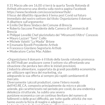
Il 31 Marzo alle ore 16,00 si terrà la quarta Tavola Rotonda di
Arthob attraverso una diretta sulla nostra pagina Facebook
https://www.facebook.com/associazionearthob/ .
Il focus del dibattito riguarderà il tema post Covid sul futuro
immediato del nostro settore dal titolo: Organizziamo il domani.
A dibattere sull’argomento:
• Emilio Del Bono Sindaco del Comune di Brescia
• Roberto Saccone Presidente della Camera di Commercio di
Brescia
• Philippé Leveillé Chef pluristellato del “Miramonti l’Altro” Concesio
• Mauro Lazzari “Tamì” Collio
• Michele Valotti “La Madia” Brione
• Emanuela Rovelli Presidente Arthob
• Francesco Giordano Segretario Arthob
• Moderatore Carlos Mac Adden
«Organizziamo il domani» è il titolo della tavola rotonda promossa
da ARTHoB per analizzare come il settore sta affrontando una
situazione che perdura ben oltre le iniziali previsioni.
L’industria alimentare, supportata da grandi possibilità economiche
per utilizzare ogni leva del marketing, sta
adeguando la sua offerta ai sempre più rapidi cambiamenti di
mercato.
Diversamente i piccoli produttori, come l’intero mondo
dell’HO.RE.CA, composto principalmente da micro e piccole
aziende, già caratterizzato nel periodo pre-covid, da una endemica
debolezza strutturale, ha subito una severa
punizione economica con un continuo lievitare del numero di
fallimenti o delle gravi difficoltà, per tutte quelle attività che non
hanno avuto la forza di reagire e adeguarsi.