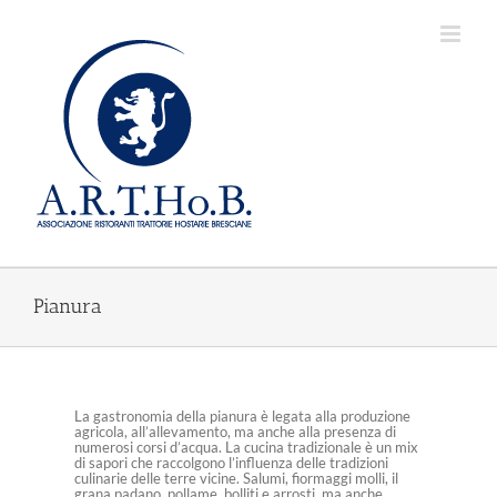
Salta
al
contenuto
Pianura
La gastronomia della pianura è legata alla produzione
agricola, all’allevamento, ma anche alla presenza di
numerosi corsi d’acqua. La cucina tradizionale è un mix
di sapori che raccolgono l’influenza delle tradizioni
culinarie delle terre vicine. Salumi, fiormaggi molli, il
grana padano, pollame, bolliti e arrosti, ma anche