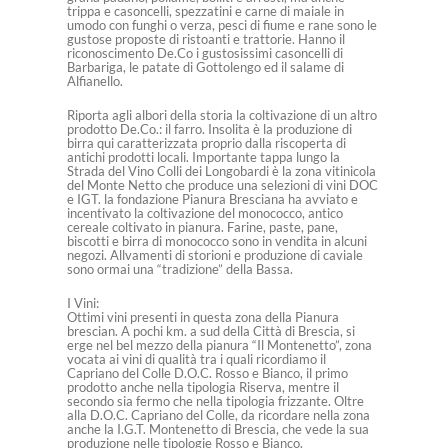
trippa e casoncelli, spezzatini e carne di maiale in
umodo con funghi o verza, pesci di fiume e rane sono le
gustose proposte di ristoanti e trattorie. Hanno il
riconoscimento De.Co i gustosissimi casoncelli di
Barbariga, le patate di Gottolengo ed il salame di
Alfianello.
Riporta agli albori della storia la coltivazione di un altro
prodotto De.Co.: il farro. Insolita è la produzione di
birra qui caratterizzata proprio dalla riscoperta di
antichi prodotti locali. Importante tappa lungo la
Strada del Vino Colli dei Longobardi è la zona vitinicola
del Monte Netto che produce una selezioni di vini DOC
e IGT. la fondazione Pianura Bresciana ha avviato e
incentivato la coltivazione del monococco, antico
cereale coltivato in pianura. Farine, paste, pane,
biscotti e birra di monococco sono in vendita in alcuni
negozi. Allvamenti di storioni e produzione di caviale
sono ormai una “tradizione” della Bassa.
I Vini:
Ottimi vini presenti in questa zona della Pianura
brescian. A pochi km. a sud della Città di Brescia, si
erge nel bel mezzo della pianura “Il Montenetto”, zona
vocata ai vini di qualità tra i quali ricordiamo il
Capriano del Colle D.O.C. Rosso e Bianco, il primo
prodotto anche nella tipologia Riserva, mentre il
secondo sia fermo che nella tipologia frizzante. Oltre
alla D.O.C. Capriano del Colle, da ricordare nella zona
anche la I.G.T. Montenetto di Brescia, che vede la sua
produzione nelle tipologie Rosso e Bianco.