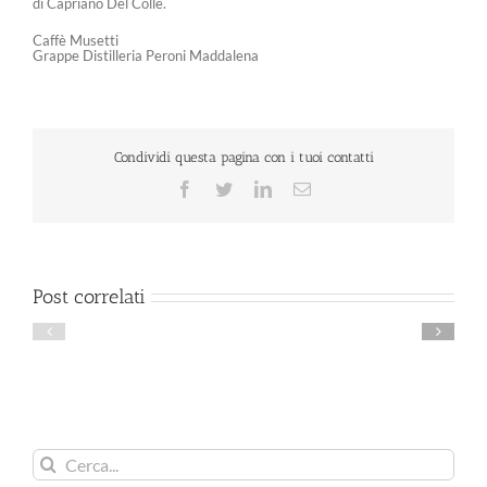
di Capriano Del Colle.
Caffè Musetti
Grappe Distilleria Peroni Maddalena
Condividi questa pagina con i tuoi contatti
Facebook
Twitter
LinkedIn
Email
Post correlati
Cerca
per: