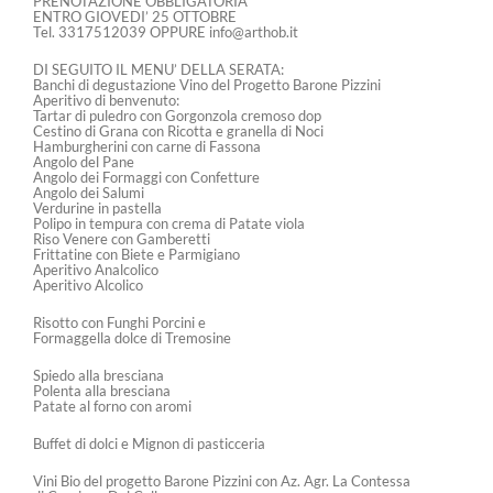
PRENOTAZIONE OBBLIGATORIA
ENTRO GIOVEDI’ 25 OTTOBRE
Tel. 3317512039 OPPURE info@arthob.it
DI SEGUITO IL MENU’ DELLA SERATA:
Banchi di degustazione Vino del Progetto Barone Pizzini
Aperitivo di benvenuto:
Tartar di puledro con Gorgonzola cremoso dop
Cestino di Grana con Ricotta e granella di Noci
Hamburgherini con carne di Fassona
Angolo del Pane
Angolo dei Formaggi con Confetture
Angolo dei Salumi
Verdurine in pastella
Polipo in tempura con crema di Patate viola
Riso Venere con Gamberetti
Frittatine con Biete e Parmigiano
Aperitivo Analcolico
Aperitivo Alcolico
Risotto con Funghi Porcini e
Formaggella dolce di Tremosine
Spiedo alla bresciana
Polenta alla bresciana
Patate al forno con aromi
Buffet di dolci e Mignon di pasticceria
Vini Bio del progetto Barone Pizzini con Az. Agr. La Contessa