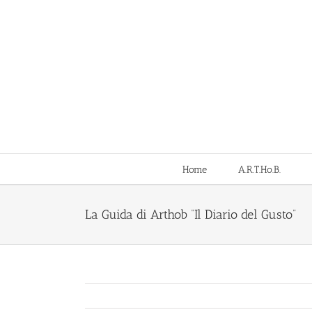
Salta
al
contenuto
Home
A.R.T.Ho.B.
La Guida di Arthob “Il Diario del Gusto”