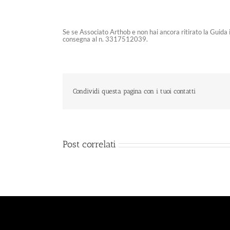
Se se Associato Arthob e non hai ancora ritirato la Guida i
consegna al n. 3317512039.
Condividi questa pagina con i tuoi contatti
Post correlati