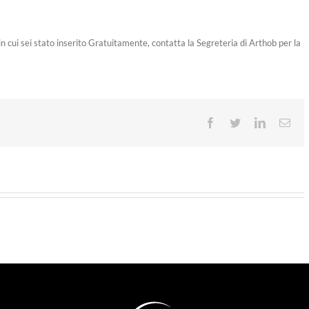
n cui sei stato inserito Gratuitamente, contatta la Segreteria di Arthob per la
Facebook
Twitter
LinkedIn
Ema