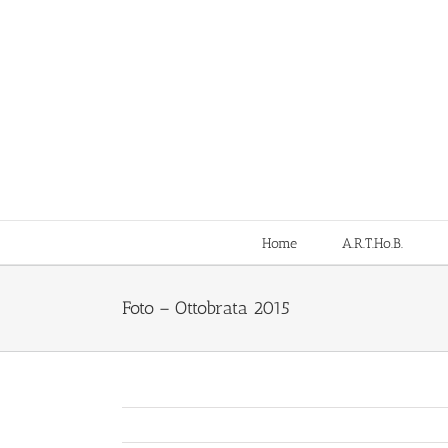
Salta
al
contenuto
Home
A.R.T.Ho.B.
Foto – Ottobrata 2015