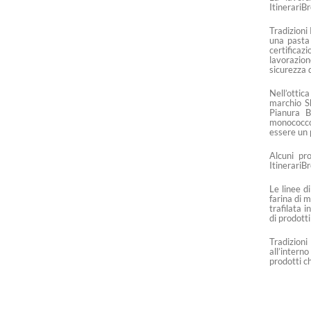
ItinerariB
Tradizioni
una pasta
certificazi
lavorazion
sicurezza d
Nell’ottica
marchio S
Pianura B
monococco
essere un p
Alcuni pr
ItinerariB
Le linee d
farina di m
trafilata 
di prodotti
Tradizioni
all’intern
prodotti c