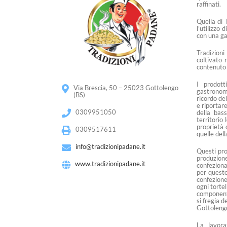
raffinati.
Quella di 
l’utilizzo
con una gar
Tradizion
coltivato 
contenuto 
I prodott
Via Brescia, 50 – 25023 Gottolengo
gastronomi
(BS)
ricordo de
e riportare
0309951050
della bas
territorio
proprietà 
0309517611
quelle del
info@tradizionipadane.it
Questi pro
produzione
www.tradizionipadane.it
confeziona
per questo
confezione
ogni tortel
component
si fregia 
Gottolengo
La lavora