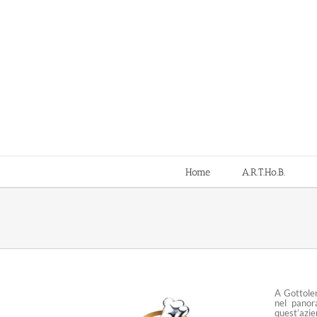
Salta
al
contenuto
Home
A.R.T.Ho.B.
A Gottolen
nel panor
quest’azie