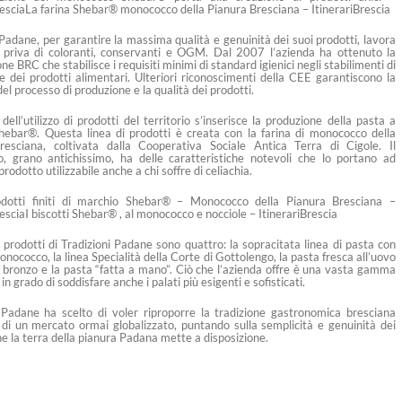
resciaLa farina Shebar® monococco della Pianura Bresciana – ItinerariBrescia
 Padane, per garantire la massima qualità e genuinità dei suoi prodotti, lavora
 priva di coloranti, conservanti e OGM. Dal 2007 l’azienda ha ottenuto la
one BRC che stabilisce i requisiti minimi di standard igienici negli stabilimenti di
e dei prodotti alimentari. Ulteriori riconoscimenti della CEE garantiscono la
el processo di produzione e la qualità dei prodotti.
 dell’utilizzo di prodotti del territorio s’inserisce la produzione della pasta a
hebar®. Questa linea di prodotti è creata con la farina di monococco della
resciana, coltivata dalla Cooperativa Sociale Antica Terra di Cigole. Il
, grano antichissimo, ha delle caratteristiche notevoli che lo portano ad
rodotto utilizzabile anche a chi soffre di celiachia.
odotti finiti di marchio Shebar® – Monococco della Pianura Bresciana –
resciaI biscotti Shebar® , al monococco e nocciole – ItinerariBrescia
i prodotti di Tradizioni Padane sono quattro: la sopracitata linea di pasta con
onococco, la linea Specialità della Corte di Gottolengo, la pasta fresca all’uovo
in bronzo e la pasta “fatta a mano”. Ciò che l’azienda offre è una vasta gamma
 in grado di soddisfare anche i palati più esigenti e sofisticati.
 Padane ha scelto di voler riproporre la tradizione gastronomica bresciana
o di un mercato ormai globalizzato, puntando sulla semplicità e genuinità dei
he la terra della pianura Padana mette a disposizione.