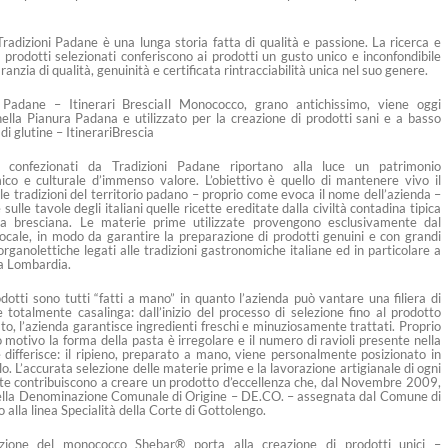
Tradizioni Padane è una lunga storia fatta di qualità e passione. La ricerca e
 di prodotti selezionati conferiscono ai prodotti un gusto unico e inconfondibile
anzia di qualità, genuinità e certificata rintracciabilità unica nel suo genere.
i Padane – Itinerari BresciaIl Monococco, grano antichissimo, viene oggi
nella Pianura Padana e utilizzato per la creazione di prodotti sani e a basso
di glutine – ItinerariBrescia
i confezionati da Tradizioni Padane riportano alla luce un patrimonio
co e culturale d’immenso valore. L’obiettivo è quello di mantenere vivo il
lle tradizioni del territorio padano – proprio come evoca il nome dell’azienda –
 sulle tavole degli italiani quelle ricette ereditate dalla civiltà contadina tipica
sa bresciana. Le materie prime utilizzate provengono esclusivamente dal
 locale, in modo da garantire la preparazione di prodotti genuini e con grandi
organolettiche legati alle tradizioni gastronomiche italiane ed in particolare a
la Lombardia.
dotti sono tutti “fatti a mano” in quanto l’azienda può vantare una filiera di
 totalmente casalinga: dall’inizio del processo di selezione fino al prodotto
to, l’azienda garantisce ingredienti freschi e minuziosamente trattati. Proprio
 motivo la forma della pasta è irregolare e il numero di ravioli presente nella
 differisce: il ripieno, preparato a mano, viene personalmente posizionato in
lo. L’accurata selezione delle materie prime e la lavorazione artigianale di ogni
e contribuiscono a creare un prodotto d’eccellenza che, dal Novembre 2009,
della Denominazione Comunale di Origine – DE.CO. – assegnata dal Comune di
 alla linea Specialità della Corte di Gottolengo.
zione del monococco Shebar® porta alla creazione di prodotti unici –