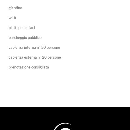
giardino
wi-fi
piatti per celiaci
parcheggio pubblico
capienza interna n° 50 persone
capienza esterna n° 20 persone
prenotazione consigliata