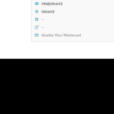
info@isilvani.it
isilvani.it
–
–
Accetta: Visa / Mastercard