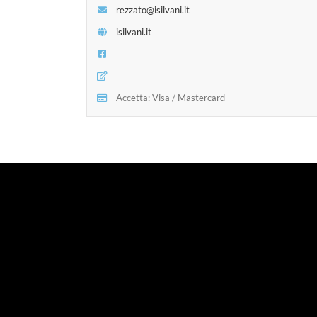
rezzato@isilvani.it
isilvani.it
–
–
Accetta: Visa / Mastercard