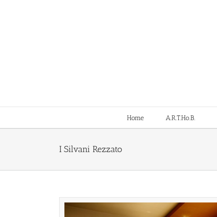
Salta
al
contenuto
Home
A.R.T.Ho.B.
I Silvani Rezzato