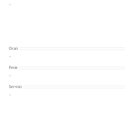
–
Orari
–
Ferie
–
Servizi
–