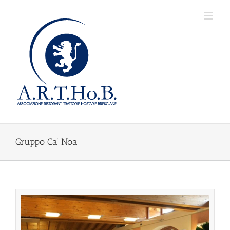
Salta
al
contenuto
Gruppo Ca’ Noa