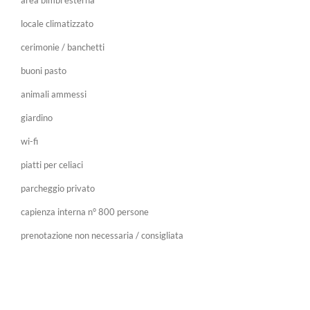
area bimbi esterna
locale climatizzato
cerimonie / banchetti
buoni pasto
animali ammessi
giardino
wi-fi
piatti per celiaci
parcheggio privato
capienza interna n° 800 persone
prenotazione non necessaria / consigliata