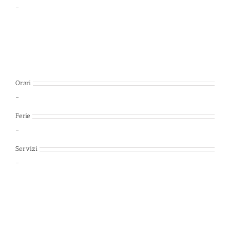
–
Orari
–
Ferie
–
Servizi
–