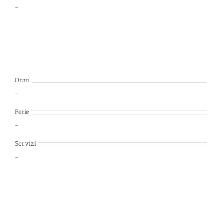
–
Orari
–
Ferie
–
Servizi
–