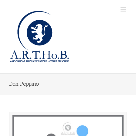
Salta
al
contenuto
Don Peppino