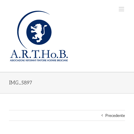
Salta
al
contenuto
IMG_5897
Precedente