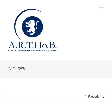
Salta
al
contenuto
IMG_5876
Precedente