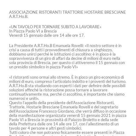
ASSOCIAZIONE RISTORANTI TRATTORIE HOSTARIE BRESCIANE
A.R.T.Ho.B.
«UN TAVOLO PER TORNARE SUBITO A LAVORARE»
In Piazza Paolo VI a Brescia
Venerdì 15 gennaio dalle ore 14 alle ore 17.
La Presidente A.R.T.Ho.B Emanuela Rovelli: «Il nostro settore è in
crisi a causa di tutti i provvedimenti di chiusura a singhiozzo,
dobbiamo unirci perché le istituzioni ci ascoltino: è in gioco è la
sopravvivenza di un giro di affari da decine di milioni di euro nella
sola provincia di Brescia, per questo ci attiveremo il 15 gennaio con
un presidio simbolico in piazza Paolo VI»
«I ristoranti sono ormai allo stremo. È in gioco un giro economico di
milioni di euro, compreso l’articolato indotto e i proventi del turismo.
A.R.T.Ho.B sta studiando con esperti i dati per definire delle possibili
soluzioni affinché la ristorazione possa tornare a lavorare
continuativamente ma, perché ci ascoltino, è importante che siamo
numerosi e uniti».
Questo l’appello della presidente dell’Associazione Ristoranti,
Trattorie, Hostarie Bresciane Emanuela Rovelli e del segretario
dell’Associazione Francesco Giordano, che verrà diffuso in occasione
della manifestazione organizzata venerdì 15 gennaio 2021 in piazza
Paolo VI a Brescia in prossimità di Palazzo Broletto e della sede
della Prefettura dalle ore 14 alle ore 17, con l’allestimento di un
tavolo per 4 persone e altri gesti simbolici.
Tutti coloro che non potranno fisicamente essere presenti in Piazza