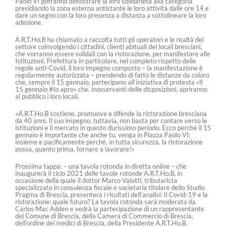
Paolo VI potranno dimostrare la loro solidarietà alla categoria
presidiando la zona esterna antistante le loro attività dalle ore 14 e
dare un segno con la loro presenza a distanza a sottolineare la loro
adesione.
A.R.T.Ho.B ha chiamato a raccolta tutti gli operatori e le realtà del
settore coinvolgendo i cittadini, clienti abituali dei locali bresciani,
che vorranno essere solidali con la ristorazione, per manifestare alle
Istituzioni, Prefettura in particolare, nel completo rispetto delle
regole anti-Covid, il loro impegno composto – la manifestazione è
regolarmente autorizzata – prendendo di fatto le distanze da coloro
che, sempre il 15 gennaio, partecipano all’iniziativa di protesta «Il
15 gennaio #Io apro» che, inosservanti delle disposizioni, apriranno
al pubblico i loro locali.
«A.R.T.Ho.B sostiene, promuove e difende la ristorazione bresciana
da 40 anni. Il suo impegno, tuttavia, non basta per contare verso le
istituzioni e il mercato in questo durissimo periodo. Ecco perché il 15
gennaio è importante che anche tu, venga in Piazza Paolo VI:
insieme e pacificamente perché, in tutta sicurezza, la ristorazione
possa, quanto prima, tornare a lavorare!»
Prossima tappa: – una tavola rotonda in diretta online – che
inaugurerà il ciclo 2021 delle tavole rotonde A.R.T.Ho.B, in
occasione della quale il dottor Marco Valotti, tributarista
specializzato in consulenza fiscale e societaria titolare dello Studio
Pragma di Brescia, presenterà i risultati dell’analisi: Il Covid-19 e la
ristorazione: quale futuro? La tavola rotonda sarà moderata da
Carlos Mac Adden e vedrà la partecipazione di un rappresentante
del Comune di Brescia, della Camera di Commercio di Brescia,
dell’ordine dei medici di Brescia, della Presidente A.R.T.Ho.B,