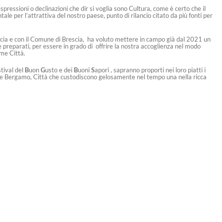
spressioni o declinazioni che dir si voglia sono Cultura, come è certo che il
le per l’attrattiva del nostro paese, punto di rilancio citato da più fonti per
cia e con il Comune di Brescia, ha voluto mettere in campo già dal 2021 un
e preparati, per essere in grado di offrire la nostra accoglienza nel modo
ime Città.
stival del
B
uon
G
usto e dei
B
uoni
S
apori , sapranno proporti nei loro piatti i
a e Bergamo, Città che custodiscono gelosamente nel tempo una nella ricca