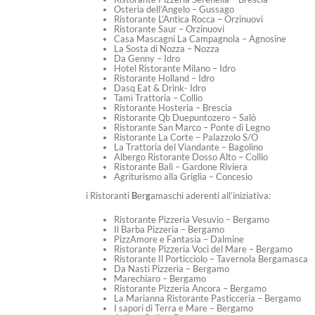
Osteria dell’Angelo – Gussago
Ristorante L’Antica Rocca – Orzinuovi
Ristorante Saur – Orzinuovi
Casa Mascagni La Campagnola – Agnosine
La Sosta di Nozza – Nozza
Da Genny – Idro
Hotel Ristorante Milano – Idro
Ristorante Holland – Idro
Dasq Eat & Drink- Idro
Tamì Trattoria – Collio
Ristorante Hosteria – Brescia
Ristorante Qb Duepuntozero – Salò
Ristorante San Marco – Ponte di Legno
Ristorante La Corte – Palazzolo S/O
La Trattoria del Viandante – Bagolino
Albergo Ristorante Dosso Alto – Collio
Ristorante Balì – Gardone Riviera
Agriturismo alla Griglia – Concesio
i Ristoranti
B
er
g
amaschi aderenti all’iniziativa:
Ristorante Pizzeria Vesuvio – Bergamo
Il Barba Pizzeria – Bergamo
PizzAmore e Fantasia – Dalmine
Ristorante Pizzeria Voci del Mare – Bergamo
Ristorante Il Porticciolo – Tavernola Bergamasca
Da Nasti Pizzeria – Bergamo
Marechiaro – Bergamo
Ristorante Pizzeria Ancora – Bergamo
La Marianna Ristorante Pasticceria – Bergamo
I sapori di Terra e Mare – Bergamo