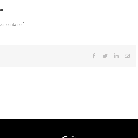
mo
lder_container]
Facebook
Twitter
LinkedIn
Ema