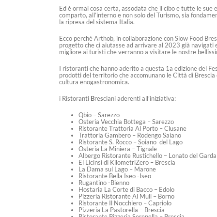
Ed è ormai cosa certa, assodata che il cibo e tutte le sue e
comparto, all’interno e non solo del Turismo, sia fondamenta
la ripresa del sistema Italia.
Ecco perchè Arthob, in collaborazione con Slow Food Bres
progetto che ci aiutasse ad arrivare al 2023 già navigati 
migliore ai turisti che verranno a visitare le nostre belliss
I ristoranti che hanno aderito a questa 1a edizione del Fe
prodotti del territorio che accomunano le Città di Bresci
cultura enogastronomica.
i Ristoranti
B
re
s
ciani aderenti all’iniziativa:
Qbio – Sarezzo
Osteria Vecchia Bottega – Sarezzo
Ristorante Trattoria Al Porto – Clusane
Trattoria Gambero – Rodengo Saiano
Ristorante S. Rocco – Soiano del Lago
Osteria La Miniera – Tignale
Albergo Ristorante Rustichello – Lonato del Garda
El Licinsì di KilometriZero – Brescia
La Dama sul Lago – Marone
Ristorante Bella Iseo -Iseo
Rugantino -Bienno
Hostaria La Corte di Bacco – Edolo
Pizzeria Ristorante Al Mulì – Borno
Ristorante Il Nocchiero – Capriolo
Pizzeria La Pastorella – Brescia
Ristorante Pizzeria Serenella – Brescia