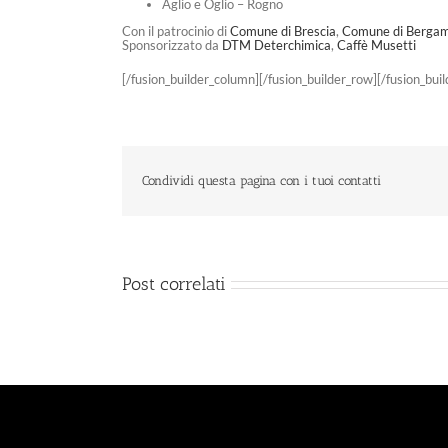
Aglio e Oglio – Rogno
Con il patrocinio di
Comune di Brescia
,
Comune di Berga
Sponsorizzato da
DTM Deterchimica
,
Caffè Musetti
[/fusion_builder_column][/fusion_builder_row][/fusion_bui
Condividi questa pagina con i tuoi contatti
Post correlati