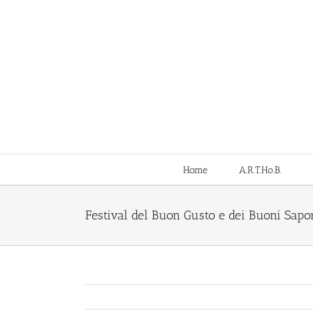
Salta
al
contenuto
Home
A.R.T.Ho.B.
Festival del Buon Gusto e dei Buoni Sapo