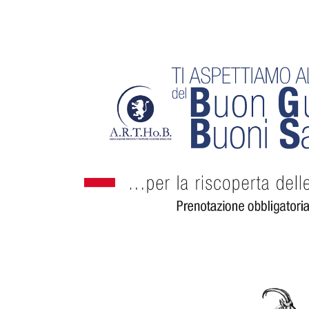
Ingrandisci
immagine