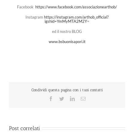
Facebook
https://www.facebook.com/associazionearthob/
Instagram
https://instagram.com/arthob_official?
igshid=YmMyMTA2M2Y
=
ed il nostro BLOG
www.bsbuonisapori.it
Condividi questa pagina con i tuoi contatti
Facebook
Twitter
LinkedIn
Email
Post correlati