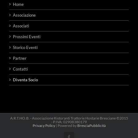
Home
Associazione
Associati
Prossimi Eventi
Storico Eventi
Partner
Contatti
Diventa Socio
A.R.T.HO.B. - Associazione Ristoranti Trattorie Hostarie Bresciane ©2015
- P.IVA: 02908380179
Privacy Policy
| Powered by
BresciaPubblicità