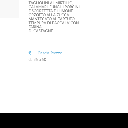
TAGLIOLINI AL MIRTILLO,
CALAMARI, FUNGHI PORCINI
E SCORZETTA DI LIMONE.
ORZOTTO ALLA ZUCCA
MANTECATO AL TARTUFO.
TEMPURA DI BACCALA’ CON
FARINA
DI CASTAGNE.
Fascia Prezzo
da 35 a 50