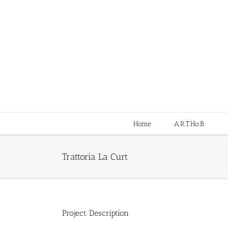
Salta
al
contenuto
Home
A.R.T.Ho.B.
Trattoria La Curt
Project Description