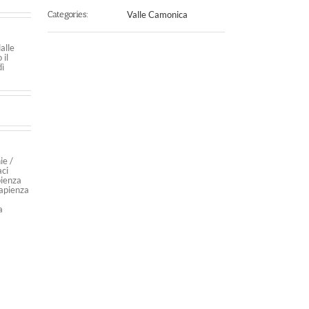
Categories:
Valle Camonica
alle
 il
dì
ie /
aci
pienza
capienza
a