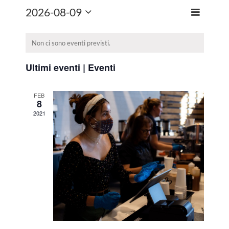
2026-08-09
Evento
Month
Viste
Seleziona
Viste
Navigazio
la
Navigazi
data.
Non ci sono eventi previsti.
Ultimi eventi | Eventi
FEB
8
2021