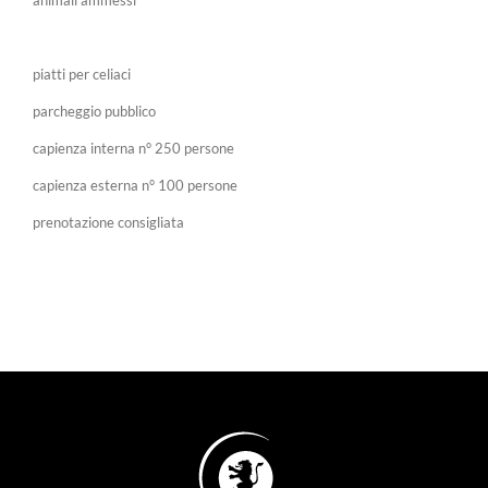
animali ammessi
piatti per celiaci
parcheggio pubblico
capienza interna n° 250 persone
capienza esterna n° 100 persone
prenotazione consigliata