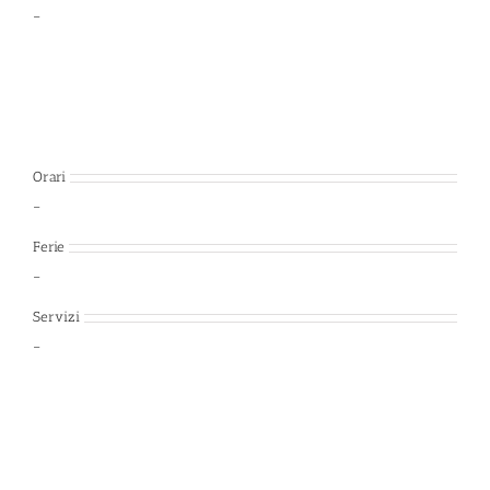
–
Orari
–
Ferie
–
Servizi
–