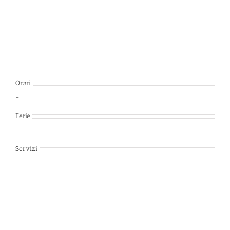
–
Orari
–
Ferie
–
Servizi
–