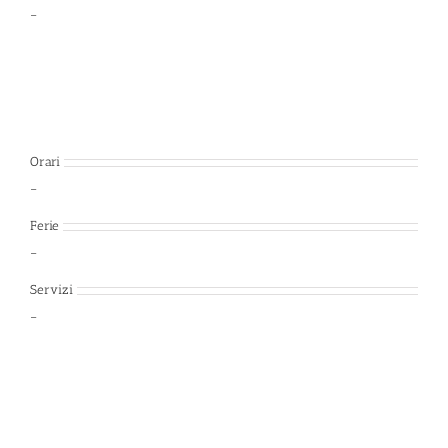
–
Orari
–
Ferie
–
Servizi
–