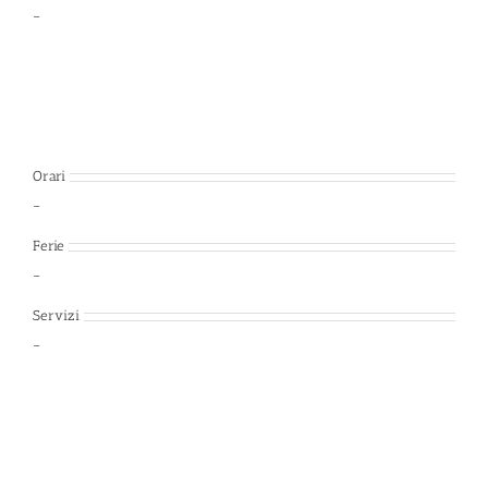
–
Orari
–
Ferie
–
Servizi
–