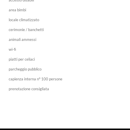
accesso disabili
area bimbi
locale climatizzato
cerimonie / banchetti
animali ammessi
wi-fi
piatti per celiaci
parcheggio pubblico
capienza interna n° 100 persone
prenotazione consigliata