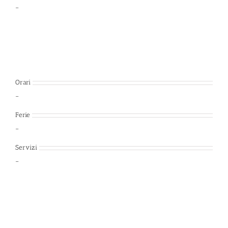
–
Orari
–
Ferie
–
Servizi
–