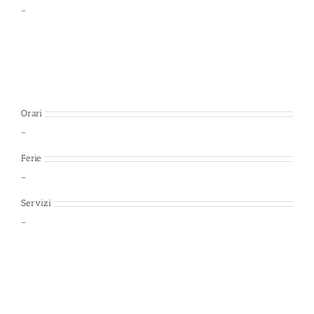
–
Orari
–
Ferie
–
Servizi
–