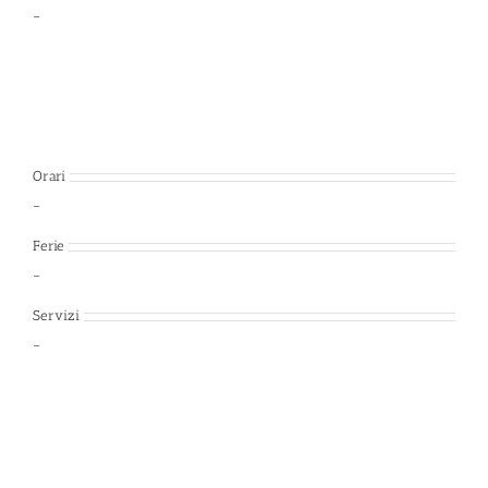
–
Orari
–
Ferie
–
Servizi
–