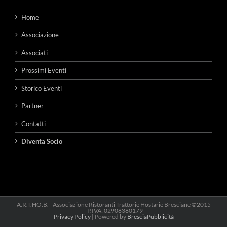
Home
Associazione
Associati
Prossimi Eventi
Storico Eventi
Partner
Contatti
Diventa Socio
A.R.T.HO.B. - Associazione Ristoranti Trattorie Hostarie Bresciane ©2015
- P.IVA: 02908380179
Privacy Policy
| Powered by
BresciaPubblicità