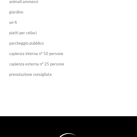
animali ammessi
giardino
wi-fi
piatti per celiaci
parcheggio pubblico
capienza interna n° 50 persone
capienza esterna n° 25 persone
prenotazione consigliata