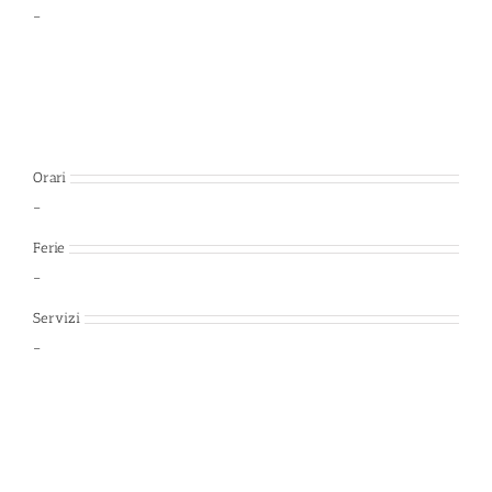
–
Orari
–
Ferie
–
Servizi
–