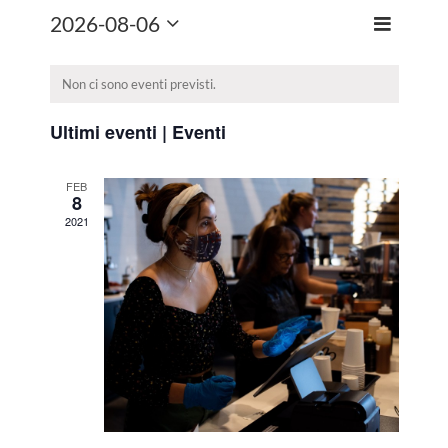
2026-08-06
Evento
Month
Viste
Seleziona
Viste
Navigazio
la
Navigazi
data.
Non ci sono eventi previsti.
Ultimi eventi | Eventi
FEB
8
2021